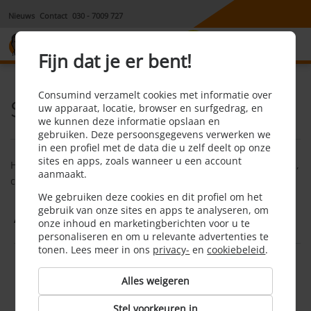
Nieuws
Contact
030 - 7009 727
8,1
Fijn dat je er bent!
Consumind verzamelt cookies met informatie over
Sitemap
uw apparaat, locatie, browser en surfgedrag, en
we kunnen deze informatie opslaan en
gebruiken. Deze persoonsgegevens verwerken we
in een profiel met de data die u zelf deelt op onze
sites en apps, zoals wanneer u een account
Hieronder vindt u de sitemap van de website van Consumind,
aanmaakt.
consumind.nl.
We gebruiken deze cookies en dit profiel om het
gebruik van onze sites en apps te analyseren, om
Algemeen
onze inhoud en marketingberichten voor u te
personaliseren en om u relevante advertenties te
tonen. Lees meer in ons
privacy-
en
cookiebeleid
.
Over ons
Alles weigeren
Hoe werkt het?
Vragen?
Stel voorkeuren in