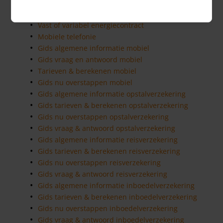
energieleverancier?
Vergelijken van energie: alle fabels op een rij
Vast of variabel energiecontract
Mobiele telefonie
Gids algemene informatie mobiel
Gids vraag en antwoord mobiel
Tarieven & berekenen mobiel
Gids nu overstappen mobiel
Gids algemene informatie opstalverzekering
Gids tarieven & berekenen opstalverzekering
Gids nu overstappen opstalverzekering
Gids vraag & antwoord opstalverzekering
Gids algemene informatie reisverzekering
Gids tarieven & berekenen reisverzekering
Gids nu overstappen reisverzekering
Gids vraag & antwoord reisverzekering
Gids algemene informatie inboedelverzekering
Gids tarieven & berekenen inboedelverzekering
Gids nu overstappen inboedelverzekering
Gids vraag & antwoord inboedelverzekering