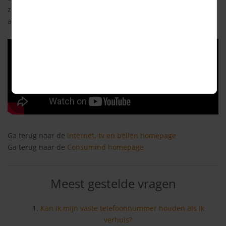
zijn er ongeveer 4,1 miljoen huishoudens waar glasvezel is
aangesloten.
Ga terug naar de
internet, tv en bellen homepage
Ga terug naar de
Consumind homepage
Meest gestelde vragen
Kan ik mijn vaste telefoonnummer houden als ik
verhuis?