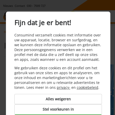
Nieuws
Contact
030 - 7009 727
8,1
Fijn dat je er bent!
Home
Tvinternetbellen
Internet via glasvezel
Consumind verzamelt cookies met informatie over
uw apparaat, locatie, browser en surfgedrag, en
Internet via glasvezel
we kunnen deze informatie opslaan en gebruiken.
Deze persoonsgegevens verwerken we in een
profiel met de data die u zelf deelt op onze sites
en apps, zoals wanneer u een account aanmaakt.
We gebruiken deze cookies en dit profiel om het
gebruik van onze sites en apps te analyseren, om
onze inhoud en marketingberichten voor u te
personaliseren en om u relevante advertenties te
tonen. Lees meer in ons
privacy-
en
cookiebeleid
.
Alles weigeren
Stel voorkeuren in