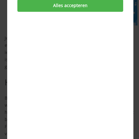
Alles accepteren
Je hebt vast wel gehoord van glasvezel. Ook via glasvezel kan
een internetverbinding lopen. Glasvezel is nog niet voor
iedereen beschikbaar, omdat het nog niet overal in het land
is aangelegd. Wel komen er steeds meer wijken en
gemeenten bij waarin glasvezel is aangelegd.
Hoe werkt internet via glasvezel?
Bij glasvezel worden er glasvezelkabels helemaal tot in de
woning aangelegd. Dit is anders dan bij ADSL/ VDSL, omdat
hierbij de verbinding tussen de wijkcentrale en jouw huis niet
bestaat uit glasvezel. Een glasvezelverbinding wordt daarom
Fiber to the Home genoemd. Net als bij de andere vormen
van internetverbindingen is bij een glasvezelverbinding de