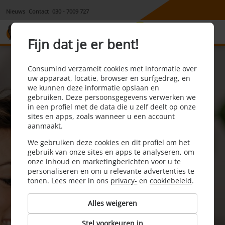
Nieuws
Contact
030 - 7009 727
8,1
Fijn dat je er bent!
Consumind verzamelt cookies met informatie over
uw apparaat, locatie, browser en surfgedrag, en
we kunnen deze informatie opslaan en
gebruiken. Deze persoonsgegevens verwerken we
in een profiel met de data die u zelf deelt op onze
sites en apps, zoals wanneer u een account
aanmaakt.
We gebruiken deze cookies en dit profiel om het
gebruik van onze sites en apps te analyseren, om
Bespaar op je
onze inhoud en marketingberichten voor u te
personaliseren en om u relevante advertenties te
energiekosten!
tonen. Lees meer in ons
privacy-
en
cookiebeleid
.
Alles weigeren
Stel voorkeuren in