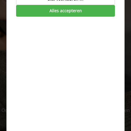
tot wel € 300,-
Alles accepteren
Reken het voor mij
uit »
Ook besparen op:
Verzekeringen
,
internet, TV en bellen
en
Mobiel (sim only)
.