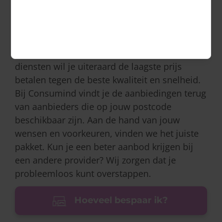
internetten of via televisie kijken via je
smartphone. Ook thuis wordt er nog
regelmatig televisie gekeken, gebeld en wordt
er gebruik gemaakt van internet. Voor deze
diensten wil je uiteraard de laagste prijs
betalen tegen de beste kwaliteit en snelheid.
Bij Consumind vindt je de aanbiedingen terug
van aanbieders die op jouw postcode
beschikbaar zijn. Aan de hand van jouw
wensen en voorkeuren, vinden we het juiste
pakket. Kun je een beter aanbod krijgen bij
een andere provider? Wij zorgen dat je
probleemloos kunt overstappen.
Hoeveel bespaar ik?