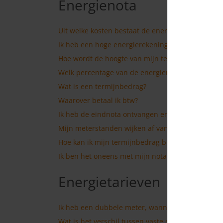
Energienota
Uit welke kosten bestaat de energienota?
Ik heb een hoge energierekening. Hoe kan dit?
Hoe wordt de hoogte van mijn termijnbedrag be
Welk percentage van de energierekening bestaat 
Wat is een termijnbedrag?
Waarover betaal ik btw?
Ik heb de eindnota ontvangen en moet een bedra
Mijn meterstanden wijken af van de jaarnota, hoe
Hoe kan ik mijn termijnbedrag bijstellen?
Ik ben het oneens met mijn nota, wat kan ik doen
Energietarieven
Ik heb een dubbele meter, wanneer gaat het lager
Wat is het verschil tussen vaste en variabele leve