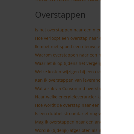
Overstappen
Is het overstappen naar een nieuwe energielevera
Hoe verloopt een overstap naar een andere energ
Ik moet met spoed een nieuwe energieleverancie
Waarom overstappen naar een nieuwe energielev
Waar let ik op tijdens het vergelijken?
Welke kosten wijzigen bij een overstap van energ
Kan ik overstappen van leverancier als ik stads
Wat als ik via Consumind overstap maar me late
Naar welke energieleverancier kan ik via Consu
Hoe wordt de overstap naar een nieuwe energiel
Is een dubbel stroomtarief nog wel interessant v
Mag ik overstappen naar een andere energielever
Word ik (tijdelijk) afgesloten als ik overstap?