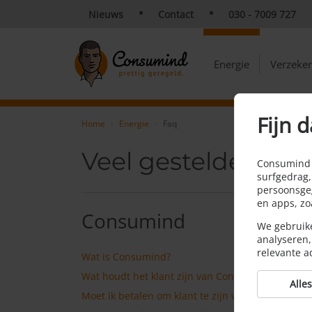
Nieuws
Contact
030 - 7009 727
Energie
Verzeke
Fijn d
Home
Energie
Faq
Veel gestelde vrag
Consumind v
surfgedrag,
persoonsgeg
en apps, z
Consumind
We gebruike
analyseren,
relevante a
Wat is Consumind?
Wat houdt het klant zijn van Consumind in?
Alle
Moet ik betalen om klant te zijn van Consumind?