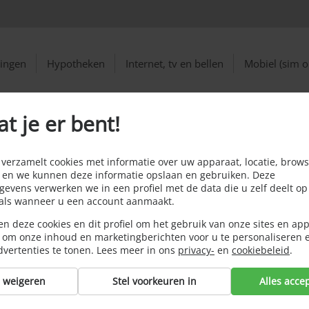
ringen
Hypotheken
Internet, tv en bellen
Mobiel (sim o
at je er bent!
en
erzamelt cookies met informatie over uw apparaat, locatie, brows
 en we kunnen deze informatie opslaan en gebruiken. Deze
evens verwerken we in een profiel met de data die u zelf deelt op
oals wanneer u een account aanmaakt.
n deze cookies en dit profiel om het gebruik van onze sites en app
 om onze inhoud en marketingberichten voor u te personaliseren 
dvertenties te tonen. Lees meer in ons
privacy-
en
cookiebeleid
.
s weigeren
Stel voorkeuren in
Alles acce