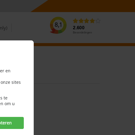
8,1
nly)
2.600
Beoordelingen
er en
 onze sites
s te
en om u
pteren