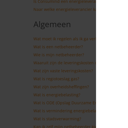
Is Consumind een energieleverancier?
Naar welke energieleverancier kan ik via Consu
Algemeen
Wat moet ik regelen als ik ga verhuizen?
Wat is een netbeheerder?
Wie is mijn netbeheerder?
Waaruit zijn de leveringskosten opgebouwd?
Wat zijn vaste leveringskosten?
Wat is regiotoeslag gas?
Wat zijn overheidsheffingen?
Wat is energiebelasting?
Wat is ODE (Opslag Duurzame Energie)?
Wat is vermindering energiebelasting?
Wat is stadsverwarming?
Kan ik zelf mijn netbeheerder kiezen?