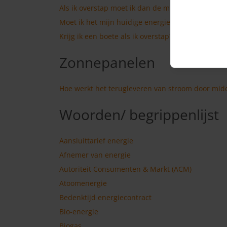
Als ik overstap moet ik dan de meterstanden op
Moet ik het mijn huidige energieleverancier bij
Krijg ik een boete als ik overstap?
Zonnepanelen
Hoe werkt het terugleveren van stroom door mid
Woorden/ begrippenlijst
Aansluittarief energie
Afnemer van energie
Autoriteit Consumenten & Markt (ACM)
Atoomenergie
Bedenktijd energiecontract
Bio-energie
Biogas