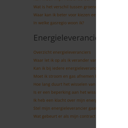
Wat is het verschil tussen groene en grijze stroo
Waar kan ik beter voor kiezen een kortlopend of
In welke gasregio woon ik?
Energieleveranciers
Overzicht energieleveranciers
Waar let ik op als ik verander van energieleveran
Kan ik bij iedere energieleverancier stroom en 
Moet ik stroom en gas afnemen bij dezelfde ener
Hoe lang duurt het wisselen van energieleveranc
Is er een beperking aan het wisselen van een ene
Ik heb een klacht over mijn energieleverancier w
Stel mijn energieleverancier gaat failliet. Wat ge
Wat gebeurt er als mijn contract afloopt?