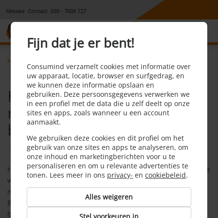
Nieuws
Contact
030 - 7009 727
8,1
Fijn dat je er bent!
Home
Energie
Faq
Consumind verzamelt cookies met informatie over
Hoe wordt de hoogte van mijn termijnbedrag bepaald
uw apparaat, locatie, browser en surfgedrag, en
we kunnen deze informatie opslaan en
Hoe wordt de hoogte van
gebruiken. Deze persoonsgegevens verwerken we
in een profiel met de data die u zelf deelt op onze
mijn termijnbedrag
sites en apps, zoals wanneer u een account
aanmaakt.
bepaald?
We gebruiken deze cookies en dit profiel om het
gebruik van onze sites en apps te analyseren, om
onze inhoud en marketingberichten voor u te
personaliseren en om u relevante advertenties te
Hoe je termijnbedrag wordt berekend hangt af van de situatie
tonen. Lees meer in ons
privacy-
en
cookiebeleid
.
waarin je verkeert, of het gaat om een overstap,
nieuwbouwwoning, verhuizing of bij de huidige leverancier.
Alles weigeren
Bekijk per situatie op welke wijze het termijnbedrag wordt
berekend door hieronder te klikken op jouw situatie.
Stel voorkeuren in