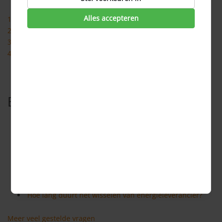
Alles accepteren
1. Bij huidige leverancier
2. Nieuwbouwwoning
3. Verhuizing
4. Overstap
Bekijk ook
Overzicht energieleveranciers
Waar let ik op als ik verander van energieleverancier?
Kan ik bij iedere energieleverancier stroom en gas
afnemen?
Moet ik stroom en gas afnemen bij dezelfde
energieleverancier?
Hoe lang duurt het wisselen van energieleverancier?
Meer veel gestelde vragen