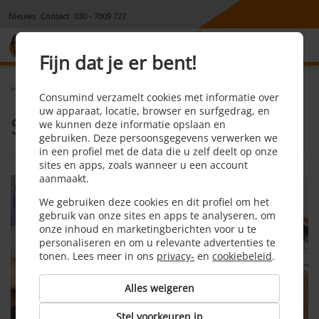
Nieuws
Contact
030 - 7009 727
8,1
Fijn dat je er bent!
Home
Tvinternetbellen
Soorten aansluitingen
Consumind verzamelt cookies met informatie over
uw apparaat, locatie, browser en surfgedrag, en
Soorten aansluitingen
we kunnen deze informatie opslaan en
gebruiken. Deze persoonsgegevens verwerken we
in een profiel met de data die u zelf deelt op onze
sites en apps, zoals wanneer u een account
aanmaakt.
We gebruiken deze cookies en dit profiel om het
gebruik van onze sites en apps te analyseren, om
onze inhoud en marketingberichten voor u te
personaliseren en om u relevante advertenties te
tonen. Lees meer in ons
privacy-
en
cookiebeleid
.
Alles weigeren
Stel voorkeuren in