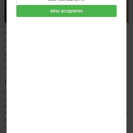
Alles accepteren
Een alles-in-1 pakket is vaak voordeliger dan losse diensten
bij verschillende providers. Met zo'n abonnement krijg je
zowel internet, digitale TV als vast bellen voor een vaste
maandprijs. Je kunt natuurlijk ook kiezen voor losse
producten. Het aanbod hierin verschilt per provider. We
lichten ze graag even toe, zodat je voldoende informatie hebt
om een goede keuze te kunnen maken.
Internet
Dankzij de komst van breedbandinternet hoeven we niet
meer in te bellen via de telefoonlijn. Gelukkig maar, want dat
was langzaam, duur en onhandig. Op het moment dat er
verbinding was met internet, was de telefoonlijn bezet en kon
er dus ook niet meer gebeld worden. Hieronder zie je de
netwerkmogelijkheden: