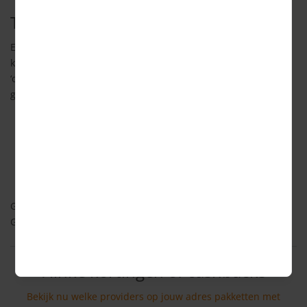
Telefonie
Er zijn vandaag de dag verschillende aanbieders waaruit je
kunt kiezen. Gezamenlijk bieden zij vele mogelijkheden: de
‘ouderwetse’ analoge lijn, of digitaal via (A)DSL, kabel of
glasvezel. Hieronder zie je de netwerkmogelijkheden:
Bellen via de analoge lijn
Bellen via (A)DSL
Bellen via glasvezel
Bellen via kabel
Ga terug naar de
internet, tv en bellen homepage
Ga terug naar de
Consumind homepage
Flinke kortingen of cashbacks
Bekijk nu welke providers op jouw adres pakketten met