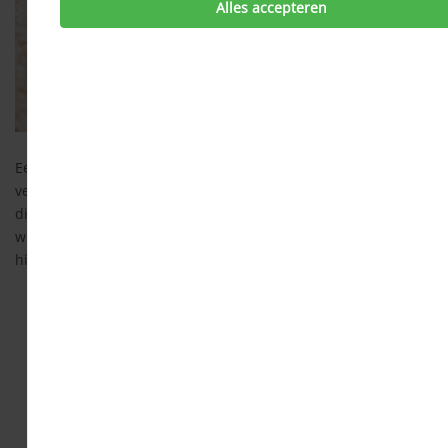
Alles accepteren
Een aansprakelijkheidsverzekering vergoedt de door jouw
veroorzaakte schade aan personen of goederen. Ook schade
die is veroorzaakt door je partner, kinderen of huisdieren,
wordt door de aansprakelijkheidsverzekering gedekt. Denk
hierbij bijvoorbeeld aan de volgende situaties:
Je stoot een glas rode wijn om, op het nieuwe, witte
karpet van je tante. Zij kan je aansprakelijk stellen voor de
reinigingskosten.
Je hebt niet gezien dat de zonnebril van een vriend(in)
op de bank lag en je gaat er per ongeluk op zitten. Deze
vriend(in) kan je aansprakelijk stellen voor de
reparatiekosten.