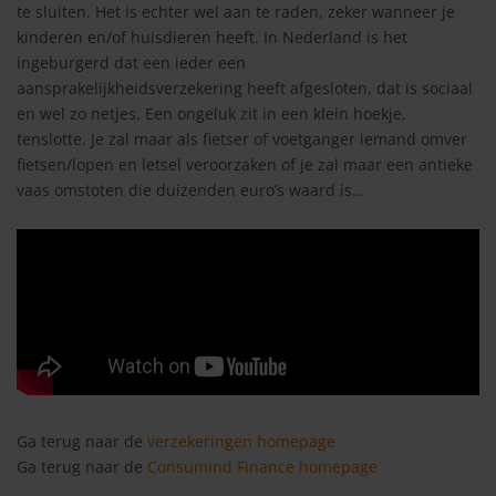
te sluiten. Het is echter wel aan te raden, zeker wanneer je
kinderen en/of huisdieren heeft. In Nederland is het
ingeburgerd dat een ieder een
aansprakelijkheidsverzekering heeft afgesloten, dat is sociaal
en wel zo netjes. Een ongeluk zit in een klein hoekje,
tenslotte. Je zal maar als fietser of voetganger iemand omver
fietsen/lopen en letsel veroorzaken of je zal maar een antieke
vaas omstoten die duizenden euro’s waard is…
Ga terug naar de
verzekeringen homepage
Ga terug naar de
Consumind Finance homepage