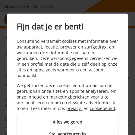
Nieuws
Contact
030 - 7009 727
8,1
Fijn dat je er bent!
Home
Algemeen
Hoe werkt het
Consumind verzamelt cookies met informatie over
uw apparaat, locatie, browser en surfgedrag, en
Hoe werkt het?
we kunnen deze informatie opslaan en
gebruiken. Deze persoonsgegevens verwerken we
in een profiel met de data die u zelf deelt op onze
sites en apps, zoals wanneer u een account
aanmaakt.
Wanneer je tarieven en aanbieders vergelijkt, wil je natuurlijk
wel zeker weten dat de informatie die je hiervoor gebruikt
We gebruiken deze cookies en dit profiel om het
gebruik van onze sites en apps te analyseren, om
klopt. Daarom leggen we je graag uit hoe Consumind te werk
onze inhoud en marketingberichten voor u te
gaat en ervoor zorgt dat je de juiste informatie krijgt en
personaliseren en om u relevante advertenties te
eenvoudig kunt overstappen.
tonen. Lees meer in ons
privacy-
en
cookiebeleid
.
Maandelijks onderzoek naar tarieven
Alles weigeren
Elke maand bekijken wij de tarieven en de productkenmerken
van de energiecontracten die je vindt op onze website. Deze
Stel voorkeuren in