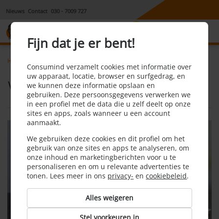
Nieuws
Contact
030 - 7009 727
8,1
Fijn dat je er bent!
Home
Hypotheek
Hypotheekrente
Consumind verzamelt cookies met informatie over
uw apparaat, locatie, browser en surfgedrag, en
Wat is hypotheekrente?
we kunnen deze informatie opslaan en
gebruiken. Deze persoonsgegevens verwerken we
in een profiel met de data die u zelf deelt op onze
sites en apps, zoals wanneer u een account
aanmaakt.
We gebruiken deze cookies en dit profiel om het
gebruik van onze sites en apps te analyseren, om
onze inhoud en marketingberichten voor u te
personaliseren en om u relevante advertenties te
tonen. Lees meer in ons
privacy-
en
cookiebeleid
.
Alles weigeren
Stel voorkeuren in