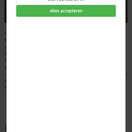
Alles accepteren
Een veelbesproken onderwerp van de afgelopen jaren is de
hypotheekrente. De hypotheekrentes zijn al een lange
periode historisch laag. Dit is echter niet altijd zo geweest, in
de jaren ’80 waren ze zelfs gemiddeld 13%!! Waardoor deze
daling is gekomen; hoe de hypotheekrente wordt bepaald;
wat het verschil is tussen
variabele rente
en
rentevast
periode
; kortom alles over hypotheekrentes hebben wij voor u
op een rij gezet. Benieuwd naar de actuele hypotheekrentes?
Vraag hier het
hypotheekrente overzicht
aan.
Rentetarieven hypotheek