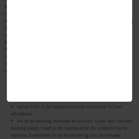
Belastingdienst terug over de hypotheekrente die je betaalt.
Hoeveel je terug krijgt is afhankelijk van de belastingschaal
waar jouw inkomen binnen valt. Hoe meer inkomensbelasting
je betaalt, des te hoger de hypotheekrenteaftrek is. Je kunt
ieder jaar de hypotheekrenteaftrek regelen via de
belastingaangifte. Ook kun je kiezen om de
hypotheekrenteaftrek maandelijks te ontvangen via de
‘voorlopige aanslag’ bij de Belastingdienst. Je moet voor de
hypotheekrenteaftrek wel voldoen aan de onderstaande
voorwaarden:
De hypotheek is afgesloten voor de aankoop of
onderhoud van de woning welke jouw hoofdverblijf is. De
hypotheekrente van een tweede woning is niet aftrekbaar.
Vanaf 2001 is de hypotheekrente maximaal 30 jaar
aftrekbaar.
Als je de woning verkoopt en binnen 3 jaar een nieuwe
woning koopt, moet je de overwaarde die vrijkomt bij de
verkoop investeren in de financiering van de nieuwe