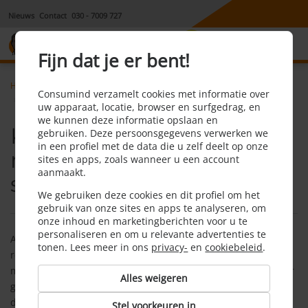
Nieuws
Contact
030 - 7009 727
8,1
Fijn dat je er bent!
Home
Hypotheek
Faq
Consumind verzamelt cookies met informatie over
Kan ik wel verhuizen als mijn huis onder water staat
uw apparaat, locatie, browser en surfgedrag, en
we kunnen deze informatie opslaan en
Kan ik wel verhuizen als
gebruiken. Deze persoonsgegevens verwerken we
in een profiel met de data die u zelf deelt op onze
mijn huis onder water
sites en apps, zoals wanneer u een account
aanmaakt.
staat?
We gebruiken deze cookies en dit profiel om het
gebruik van onze sites en apps te analyseren, om
onze inhoud en marketingberichten voor u te
personaliseren en om u relevante advertenties te
Als je huis ‘onder water staat’ verkoopt je de woning met een
tonen. Lees meer in ons
privacy-
en
cookiebeleid
.
restschuld. In sommige gevallen kun je de restschuld
meefinancieren in een nieuwe hypotheek. Raadpleeg in ieder
Alles weigeren
geval een
hypotheekadviseur
die je kan voorzien van
deskundig advies.
Stel voorkeuren in