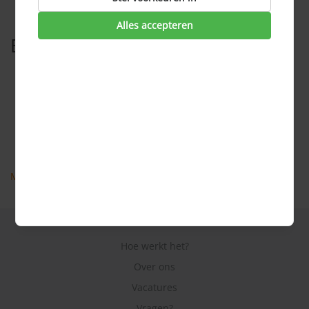
Alles accepteren
Bekijk ook
Aankoopmakelaar
Acceptatie hypotheek
Aflossen hypotheek
Aflossingsvrije hypotheek
AFM
Meer veel gestelde vragen
Hoe werkt het?
Over ons
Vacatures
Vragen?