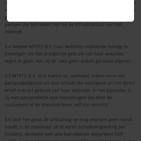
3.3 Garanties met betrekking tot het volledig technisch correct
werken van de websites kunnen door MTVTD B.V. niet worden
gegeven, aangezien zij hiertoe afhankelijk is van derde
partijen die betrokken zijn bij de infrastructuur van het
internet.
3.4 Hoewel MTVTD B.V. haar websites voldoende beoogt te
beveiligen om het oneigenlijk gebruik van haar websites
tegen te gaan, kan zij ter zake geen enkele garantie afgeven.
3.5 MTVTD B.V. sluit hierbij op voorhand iedere vorm van
aansprakelijkheid uit voor schade die voortkomt uit het direct
en/of indirect gebruik van haar websites. In het bijzonder is
zij niet aansprakelijk voor handelingen die door de
consument of de dienstverlener zelf zijn verricht.
3.6 Voor het geval de uitsluiting op enig moment geen stand
houdt, is de maximaal uit te keren schadevergoeding per
incident, verdeeld over alle betrokkenen beperkttot EUR