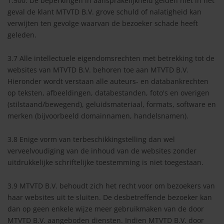
1.500. De beperkingen in aansprakelijkheid gelden niet in het
geval de klant MTVTD B.V. grove schuld of nalatigheid kan
verwijten ten gevolge waarvan de bezoeker schade heeft
geleden.
3.7 Alle intellectuele eigendomsrechten met betrekking tot de
websites van MTVTD B.V. behoren toe aan MTVTD B.V.
Hieronder wordt verstaan alle auteurs- en databankrechten
op teksten, afbeeldingen, databestanden, foto's en overigen
(stilstaand/bewegend), geluidsmateriaal, formats, software en
merken (bijvoorbeeld domainnamen, handelsnamen).
3.8 Enige vorm van terbeschikkingstelling dan wel
verveelvoudiging van de inhoud van de websites zonder
uitdrukkelijke schriftelijke toestemming is niet toegestaan.
3.9 MTVTD B.V. behoudt zich het recht voor om bezoekers van
haar websites uit te sluiten. De desbetreffende bezoeker kan
dan op geen enkele wijze meer gebruikmaken van de door
MTVTD B.V. aangeboden diensten. Indien MTVTD B.V. door