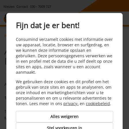
Nieuws
Contact
030 - 7009 727
8,1
Fijn dat je er bent!
Home
Algemeen
Algemene voorwaarden disclaimer
Consumind verzamelt cookies met informatie over
uw apparaat, locatie, browser en surfgedrag, en
Algemene voorwaarden/
we kunnen deze informatie opslaan en
gebruiken. Deze persoonsgegevens verwerken we
Disclaimer
in een profiel met de data die u zelf deelt op onze
sites en apps, zoals wanneer u een account
aanmaakt.
We gebruiken deze cookies en dit profiel om het
Algemene voorwaarden www.Consumind.nl
gebruik van onze sites en apps te analyseren, om
onze inhoud en marketingberichten voor u te
1. Introductie
personaliseren en om u relevante advertenties te
tonen. Lees meer in ons
privacy-
en
cookiebeleid
.
1.1 De website Consumind.nl is bedacht en ontwikkeld door
Alles weigeren
MTVTD B.V.
Stel voorkeuren in