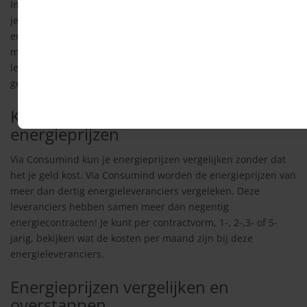
In deze vervelende periode heb je genoeg andere dingen aan
je hoofd. Toch is het belangrijk om voor je nieuwe woning de
energiezaken goed geregeld te hebben. Begin daarom eerst
met energieprijzen te vergelijken, zodat je in ieder geval de
levering van stroom en gas voor de nieuwe woning goed
geregeld hebt.
Kosten van het vergelijken van
energieprijzen
Via Consumind kun je energieprijzen vergelijken zonder dat
het je geld kost. Via Consumind worden de energieprijzen van
meer dan dertig energieleveranciers vergeleken. Deze
leveranciers hebben samen meer dan negentig
energiecontracten! Je kunt per contractvorm, 1-, 2-,3- of 5-
jarig, bekijken wat de kosten per maand zijn bij deze
energieleveranciers.
Energieprijzen vergelijken en
overstappen