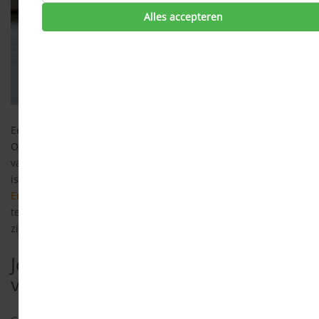
Alles accepteren
Een energienota kan een ingewikkelde puzzel zijn. Termen als
Opslag Duurzame Energie, netbeheerkosten, vaste- en
variabele leveringskosten en de kosten die hierbij horen. Wat
is het allemaal en hoe weet je nou of de nota wel klopt?
Energieprijzen vergelijken
kan daardoor nog moeilijker lijken,
terwijl het helemaal niet moeilijk of ingewikkeld hoeft te
zijn.
Consumind
helpt je hier graag bij.
Je kunt zelf energieprijzen
vergelijken