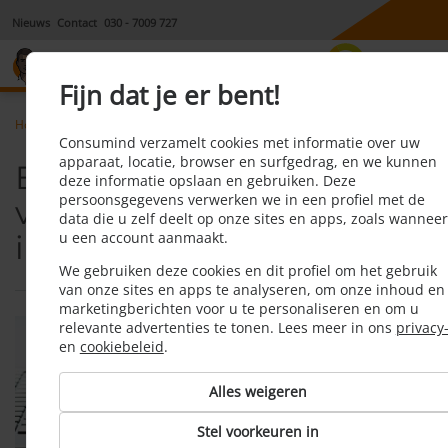
Nieuws
Contact
030 - 7009 727
8,1
Fijn dat je er bent!
Home
Energieprijzen vergelijken niet ingewikkeld
Consumind verzamelt cookies met informatie over uw
apparaat, locatie, browser en surfgedrag, en we kunnen
Energieprijzen
deze informatie opslaan en gebruiken. Deze
persoonsgegevens verwerken we in een profiel met de
vergelijken niet
data die u zelf deelt op onze sites en apps, zoals wanneer
ingewikkeld
u een account aanmaakt.
We gebruiken deze cookies en dit profiel om het gebruik
van onze sites en apps te analyseren, om onze inhoud en
marketingberichten voor u te personaliseren en om u
relevante advertenties te tonen. Lees meer in ons
privacy
en
cookiebeleid
.
Alles weigeren
Stel voorkeuren in