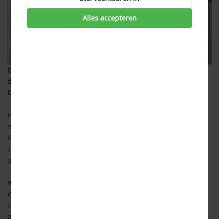
Alles accepteren
Groen licht voor T-Mobile om de mobiele provider Tele2
definitief over te nemen (zonder voorwaarden). De Europese
Commissie heeft dat na onderzoek besloten.
Het onderzoek van de Europese Commissie vond plaats, om
er zeker van te zijn dat de overname van Tele2 geen hogere
kosten voor bellen, sms’en en mobiel internet met zich mee
zou brengen. Volgens de Commissie zullen prijsstijgingen
onwaarschijnlijk zijn.
Verschillende oorzaken
Waarom de Commissie dat concludeert, komt door
verschillende oorzaken. Het marktaandeel van beide
providers is relatief klein, vergeleken met de andere twee