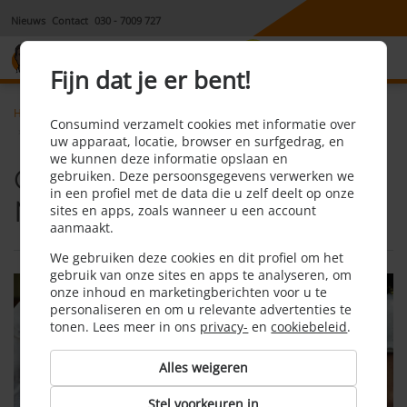
Nieuws
Contact
030 - 7009 727
8,1
Fijn dat je er bent!
Home
Internet, tv en bellen
Nieuws
Consumind verzamelt cookies met informatie over
Overname Tele2 door T-Mobile definitief door
uw apparaat, locatie, browser en surfgedrag, en
we kunnen deze informatie opslaan en
Overname Tele2 door T-
gebruiken. Deze persoonsgegevens verwerken we
in een profiel met de data die u zelf deelt op onze
Mobile definitief door
sites en apps, zoals wanneer u een account
aanmaakt.
We gebruiken deze cookies en dit profiel om het
gebruik van onze sites en apps te analyseren, om
onze inhoud en marketingberichten voor u te
personaliseren en om u relevante advertenties te
tonen. Lees meer in ons
privacy-
en
cookiebeleid
.
Alles weigeren
Stel voorkeuren in