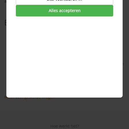
autoverzekering. Vraag nu vrijblijvend een
offerte
aan.
Alles accepteren
Bekijk ook
Wat is een rechtsbijstandverzekering?
Welke vormen van rechtsbijstandverzekeringen zijn er?
Hoe is de rechtsbijstandverzekering in Nederland
geregeld?
Welke vormen van rechtsbijstandsverzekeraars bestaan
er?
Als ik een rechtsbijstandverzekering afsluit, ben ik dan
meteen verzekerd?
Meer veel gestelde vragen
Hoe werkt het?