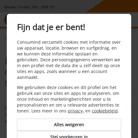
Nieuws
Contact
030 - 7009 727
8,1
Fijn dat je er bent!
Home
Mobiel
Faq
Consumind verzamelt cookies met informatie over
Kan ik mijn abonnement ook omzetten naar een sim only abonnement
uw apparaat, locatie, browser en surfgedrag, en
we kunnen deze informatie opslaan en
Kan ik mijn abonnement
gebruiken. Deze persoonsgegevens verwerken we
in een profiel met de data die u zelf deelt op onze
ook omzetten naar een
sites en apps, zoals wanneer u een account
aanmaakt.
sim only abonnement?
We gebruiken deze cookies en dit profiel om het
gebruik van onze sites en apps te analyseren, om
onze inhoud en marketingberichten voor u te
personaliseren en om u relevante advertenties te
Ja, als je abonnement is afgelopen kun je kiezen voor een sim
tonen. Lees meer in ons
privacy-
en
cookiebeleid
.
only abonnement. Dit scheelt veel in de prijs, ten opzichte
van een abonnement met telefoon.
Alles weigeren
Stel voorkeuren in