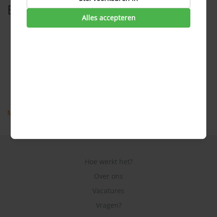
Bekijk ook
Alles accepteren
Wat is Sim Only?
Wat is een simkaart?
Wat is het verschil tussen een micro-sim, een nano-sim
en gewone simkaart?
Wat kost mobiel internet?
Hoeveel MB of GB heb ik nodig?
Meer veel gestelde vragen
Hoe werkt het?
Over ons
Vacatures
Vragen?