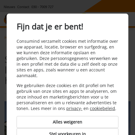
Nieuws
Contact
030 - 7009 727
8,1
Fijn dat je er bent!
Home
Hypotheek, krediet & lening
Nieuws
Consumind verzamelt cookies met informatie over
Starters ook in 2021 een lastige positie op huizenmarkt
uw apparaat, locatie, browser en surfgedrag, en
we kunnen deze informatie opslaan en
Starters ook in 2021 een
gebruiken. Deze persoonsgegevens verwerken we
in een profiel met de data die u zelf deelt op onze
lastige positie op
sites en apps, zoals wanneer u een account
aanmaakt.
huizenmarkt
We gebruiken deze cookies en dit profiel om het
gebruik van onze sites en apps te analyseren, om
onze inhoud en marketingberichten voor u te
personaliseren en om u relevante advertenties te
tonen. Lees meer in ons
privacy-
en
cookiebeleid
.
Alles weigeren
Stel voorkeuren in