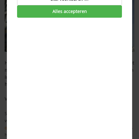
Alles accepteren
Het lijkt erop dat jonge huizenkopers het de komende tijd niet
makkelijker gaan krijgen op de huizenmarkt. Hoewel jongeren
in 2020 wel een kwart meer hypotheekaanvragen deden dan
het jaar daarvoor, blijft de markt ontoegankelijk. Hoe kan dit?
Veranderingen sinds 2021
Sinds januari profiteren starters (kopers van een eerste
woning onder de 35 jaar) van de
verlaging van
overdrachtsbelasting
. Tot en met maart 2021 betalen starters
helemaal geen overdrachtsbelasting en vanaf 1 april 2021