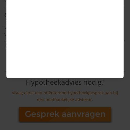
situatie. De aanhoudende lage rente en toenemende
concurrentie zorgen ervoor dat meer kopers zich op de markt
gaan begeven. Zowel de woningnood als de huidige gunstige
marktomstandigheden zorgen ervoor dat verkopers hun huis
voor hoge bedragen kunnen verkopen. De gemiddelde
vraagprijs van een geschikt startershuis bedraagt nu 365.000
euro. Experts verwachten door de aanhoudende concurrentie
dat de huizenprijzen de komende tijd zullen blijven stijgen.
Hypotheekadvies nodig?
Vraag eerst een oriënterend hypotheekgesprek aan bij
een onafhankelijke adviseur.