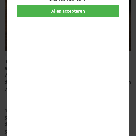
Alles accepteren
Heb jij een hypotheek zonder Nationale Hypotheekgarantie
(NHG)? Sinds 2018 is het mogelijk deze alsnog aan te vragen,
als de rentevaste periode nog loopt. Dat heeft het
Waarborgfonds Eigen Woningen (WEW) mogelijk gemaakt. In
de praktijk blijkt echter dat de overstap minder gunstig is dan
verwacht.
Het WEW is de organisatie achter de NHG. Deze organisatie
neemt eventuele restschulden op zich, wanneer een huis
gedwongen moet worden verkocht en te weinig opbrengt om
de hypotheekschuld helemaal af te lossen. Dankzij deze
garantie bestaat er minder risico voor de bank met jouw