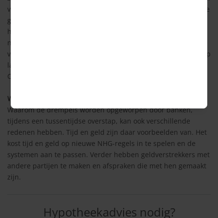
voordeel meer is. Verder kan het zijn dat de actuele rente, die
geldt bij overstap, hoger is dan die van je bestaande
hypotheek. Sommige geldverstrekkers willen alleen omzetten
naar NHG tegen de actuele rente. Als die hoger uitvalt, valt je
voordeel weg. Verder kan voorkomen dat de rente bij overstap
lager is, maar dat je toch moet bijbetalen. Volgens de
Consumentenbond is dat een boete voor de klant.
Waarom drempels?
Waarom de drempels worden opgeworpen door banken,
tijdens een tussentijdse overstap, kan ook verschillende
redenen hebben. Tijd en geld zijn daar voorbeelden van. Het
kost tijd en geld op nieuwe NHG-regels in te spelen en de
systemen aan te passen. Verder hebben geldverstrekkers met
andere partijen te maken en afspraken die met hen gemaakt
zijn.
Hypotheekadvies nodig?