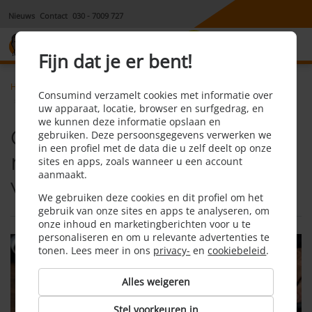
Nieuws
Contact
030 - 7009 727
8,1
Fijn dat je er bent!
Home
Hypotheek, krediet & lening
Nieuws
Consumind verzamelt cookies met informatie over
Overstap naar hypotheek met NHG minder voordelig dan verwacht
uw apparaat, locatie, browser en surfgedrag, en
we kunnen deze informatie opslaan en
Overstap naar hypotheek
gebruiken. Deze persoonsgegevens verwerken we
in een profiel met de data die u zelf deelt op onze
met NHG minder
sites en apps, zoals wanneer u een account
aanmaakt.
voordelig dan verwacht
We gebruiken deze cookies en dit profiel om het
gebruik van onze sites en apps te analyseren, om
onze inhoud en marketingberichten voor u te
personaliseren en om u relevante advertenties te
tonen. Lees meer in ons
privacy-
en
cookiebeleid
.
Alles weigeren
Stel voorkeuren in