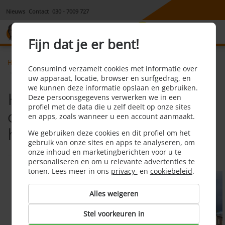
Nieuws
Contact
030 - 7009 727
8,1
Fijn dat je er bent!
Home
Hypotheek, krediet & lening
Nieuws
Consumind verzamelt cookies met informatie over
Hypotheekrenteaftrek: ook inperken voor huidige huizenbezitters
uw apparaat, locatie, browser en surfgedrag, en
we kunnen deze informatie opslaan en gebruiken.
Hypotheekrenteaftrek:
Deze persoonsgegevens verwerken we in een
profiel met de data die u zelf deelt op onze sites
ook inperken voor
en apps, zoals wanneer u een account aanmaakt.
huidige huizenbezitters
We gebruiken deze cookies en dit profiel om het
gebruik van onze sites en apps te analyseren, om
onze inhoud en marketingberichten voor u te
personaliseren en om u relevante advertenties te
tonen. Lees meer in ons
privacy-
en
cookiebeleid
.
Alles weigeren
Stel voorkeuren in