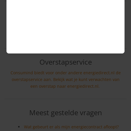
Kunnen je energiekosten omlaag?
Overstapservice
Consumind biedt voor onder andere energiedirect.nl de
overstapservice aan. Bekijk wat je kunt verwachten van
een overstap naar energiedirect.nl.
Meest gestelde vragen
Wat gebeurt er als mijn energiecontract afloopt?