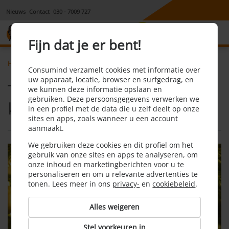
Nieuws
Contact
030 - 7009 727
8,1
Fijn dat je er bent!
Home
Energie
Nieuws
Tips voor energiezuinige kerstverlichting!
Consumind verzamelt cookies met informatie over
uw apparaat, locatie, browser en surfgedrag, en
Tips voor energiezuinige
we kunnen deze informatie opslaan en
gebruiken. Deze persoonsgegevens verwerken we
kerstverlichting!
in een profiel met de data die u zelf deelt op onze
sites en apps, zoals wanneer u een account
aanmaakt.
We gebruiken deze cookies en dit profiel om het
gebruik van onze sites en apps te analyseren, om
onze inhoud en marketingberichten voor u te
personaliseren en om u relevante advertenties te
tonen. Lees meer in ons
privacy-
en
cookiebeleid
.
Alles weigeren
Stel voorkeuren in