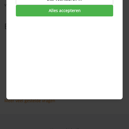
van de erfenis.
Alles accepteren
Bekijk ook
Wat is een aansprakelijkheidsverzekering?
Is een aansprakelijkheidsverzekering voor particulieren
of bedrijven?
Is een aansprakelijkheidsverzekering verplicht?
Is een aansprakelijkheidsverzekering hetzelfde als een
WA-verzekering?
Wat is het verschil tussen een
aansprakelijkheidsverzekering en een WA-verzekering?
Meer veel gestelde vragen