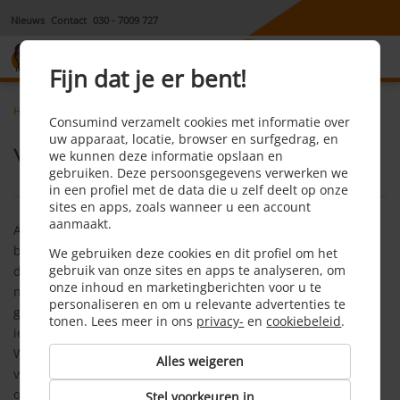
Nieuws
Contact
030 - 7009 727
8,1
Fijn dat je er bent!
Home
Aansprakelijkheidsverzekering
Faq
Vruchtgebruik
Consumind verzamelt cookies met informatie over
uw apparaat, locatie, browser en surfgedrag, en
Vruchtgebruik
we kunnen deze informatie opslaan en
gebruiken. Deze persoonsgegevens verwerken we
in een profiel met de data die u zelf deelt op onze
sites en apps, zoals wanneer u een account
aanmaakt.
Als je vruchtgebruik hebt van bijvoorbeeld een woning, dan
ben je niet de eigenaar, maar mag je wel gebruik maken van
We gebruiken deze cookies en dit profiel om het
gebruik van onze sites en apps te analyseren, om
de woning. Je kunt ook vruchtgebruiker zijn van een
onze inhoud en marketingberichten voor u te
nalatenschap: je mag hier bijvoorbeeld zo lang je leeft
personaliseren en om u relevante advertenties te
gebruik van maken, maar je bent niet de eigenaar. Stel dat
tonen. Lees meer in ons
privacy-
en
cookiebeleid
.
iemand zijn erfenis heeft nagelaten aan het
WereldNatuurFonds: dan is dat de eigenaar, maar als jij
Alles weigeren
vruchtgebruiker bent, kan het WNF de erfenis niet eerder
opeisen dan na jouw dood. Tot die tijd kun je gebruik maken
Stel voorkeuren in