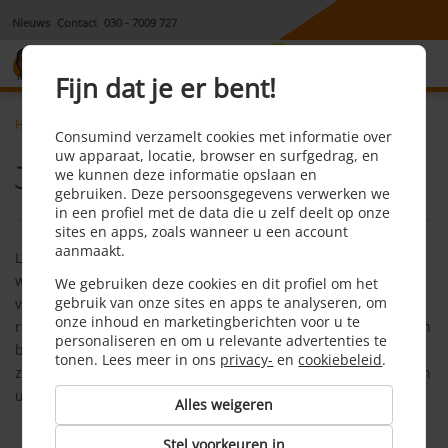
Nieuws
Contact
030 - 7009 727
8,1
Fijn dat je er bent!
Home
Aansprakelijkheidsverzekering
Faq
Jurisprudentie
Consumind verzamelt cookies met informatie over
uw apparaat, locatie, browser en surfgedrag, en
Jurisprudentie
we kunnen deze informatie opslaan en
gebruiken. Deze persoonsgegevens verwerken we
in een profiel met de data die u zelf deelt op onze
sites en apps, zoals wanneer u een account
aanmaakt.
Letterlijk vertaald betekent dit ‘rechtsopvatting’. Deze term
wordt gebruikt bij rechtszaken. Als er al eerder uitspraken in
We gebruiken deze cookies en dit profiel om het
gebruik van onze sites en apps te analyseren, om
vergelijkbare zaken zijn gedaan, dan kan een rechter dit als
onze inhoud en marketingberichten voor u te
richtlijn gebruiken. Als er jurisprudentie over een zaak is, dan
personaliseren en om u relevante advertenties te
betekent het dus dat er eerdere uitspraken in vergelijkbare
tonen. Lees meer in ons
privacy-
en
cookiebeleid
.
zaken zijn, waarmee de rechter rekening kan houden met zijn
uitspraak.
Alles weigeren
Stel voorkeuren in