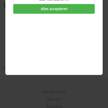
Bekijk ook
Alles accepteren
Wat is een aansprakelijkheidsverzekering?
Is een aansprakelijkheidsverzekering voor particulieren
of bedrijven?
Is een aansprakelijkheidsverzekering verplicht?
Is een aansprakelijkheidsverzekering hetzelfde als een
WA-verzekering?
Wat is het verschil tussen een
aansprakelijkheidsverzekering en een WA-verzekering?
Meer veel gestelde vragen
Hoe werkt het?
Over ons
Vacatures