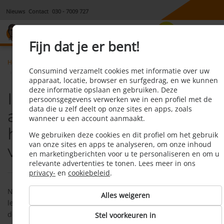
Nieuws
Contact
030 - 7009 727
8,1
Fijn dat je er bent!
Home
Aansprakelijkheidsverzekering
Faq
Consumind verzamelt cookies met informatie over uw
Is een aansprakelijkheidsverzekering hetzelfde als een wa verzekering
apparaat, locatie, browser en surfgedrag, en we kunnen
deze informatie opslaan en gebruiken. Deze
Is een
persoonsgegevens verwerken we in een profiel met de
data die u zelf deelt op onze sites en apps, zoals
aansprakelijkheidsverzeke
wanneer u een account aanmaakt.
hetzelfde als een WA-
We gebruiken deze cookies en dit profiel om het gebruik
van onze sites en apps te analyseren, om onze inhoud
verzekering?
en marketingberichten voor u te personaliseren en om u
relevante advertenties te tonen. Lees meer in ons
privacy-
en
cookiebeleid
.
Nee. Een
WA-verzekering
is een motorrijtuigenverzekering. De
Alles weigeren
letters WA staan wel voor Wettelijke Aansprakelijkheid, maar
deze verzekering dekt alleen schade die is veroorzaakt met
Stel voorkeuren in