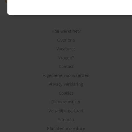
Meer veel gestelde vragen
Hoe werkt het?
Over ons
Vacatures
Vragen?
Contact
Algemene voorwaarden
Privacy verklaring
Cookies
Dienstenwijzer
Vergelijkingskaart
Sitemap
Klachtenprocedure