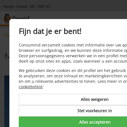
Nieuws
Contact
030 - 7009 727
Fijn dat je er bent!
Home
Rechtsbijstandverzekering
Motorrijtuigenrechtsbijstandverzekering
Consumind verzamelt cookies met informatie over uw app
browser en surfgedrag, en we kunnen deze informatie o
Motorrijtuigenrechtsbijst
Deze persoonsgegevens verwerken we in een profiel met 
deelt op onze sites en apps, zoals wanneer u een accou
We gebruiken deze cookies en dit profiel om het gebruik
te analyseren, om onze inhoud en marketingberichten vo
en om u relevante advertenties te tonen. Lees meer in 
cookiebeleid
.
Alles weigeren
Stel voorkeuren in
Alles accepteren