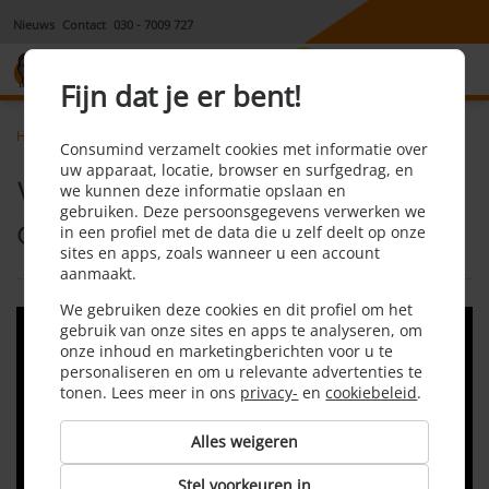
Nieuws
Contact
030 - 7009 727
8,1
Fijn dat je er bent!
Home
Opstalverzekering
Faq
Wat is een opstalverzekering
Consumind verzamelt cookies met informatie over
uw apparaat, locatie, browser en surfgedrag, en
Wat is een
we kunnen deze informatie opslaan en
gebruiken. Deze persoonsgegevens verwerken we
opstalverzekering?
in een profiel met de data die u zelf deelt op onze
sites en apps, zoals wanneer u een account
aanmaakt.
We gebruiken deze cookies en dit profiel om het
gebruik van onze sites en apps te analyseren, om
onze inhoud en marketingberichten voor u te
personaliseren en om u relevante advertenties te
tonen. Lees meer in ons
privacy-
en
cookiebeleid
.
Alles weigeren
Stel voorkeuren in