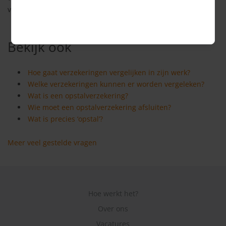
vrijblijvend een
offerte
aan.
Bekijk ook
Hoe gaat verzekeringen vergelijken in zijn werk?
Welke verzekeringen kunnen er worden vergeleken?
Wat is een opstalverzekering?
Wie moet een opstalverzekering afsluiten?
Wat is precies ‘opstal’?
Meer veel gestelde vragen
Hoe werkt het?
Over ons
Vacatures