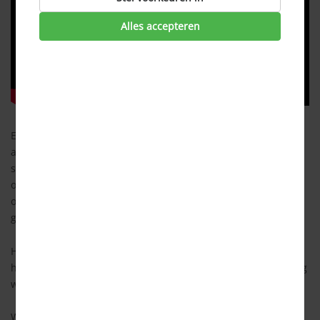
Alles accepteren
Een verzekering die schade dekt aan je opstal (de woning en
alles wat nagelvast zit aan uw woning). Het gaat dan om
schade die is veroorzaakt door bijvoorbeeld brand,
ontploffing, storm, bliksem of een inbraak. Een
opstalverzekering wordt ook wel woonhuisverzekering
genoemd.
Het is wettelijk geen verplichte verzekering, maar de meeste
hypotheekverstrekkers eisen wel dat er een opstalverzekering
wordt afgesloten.
Wil je korting op onder ander uw opstalverzekering? Vraag