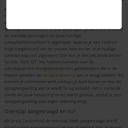
Als je na het maken van de onafhankelijke energie vergelijker
heeft besloten om via Consumind over te stappen naar één
van de door ons geselecteerde leveranciers, dan kun je de
overstap telefonisch of online aanvragen. Je kunt online direct
de overstap aanvragen als jouw huidige
consumentencontract is afgelopen, waarna je een contract
krijgt toegestuurd van de nieuwe leverancier. Is je huidige
contract nog niet afgelopen? Dan kun je ons het beste bellen
op 030- 7009 727. Wij hebben namelijk voor de
overstapservice energieleveranciers geselecteerd die in de
meeste gevallen de
opzegvergoeding
aan je terug betalen. Wij
kunnen je informeren welk contract je kunt kiezen en hoe de
opzegvergoeding aan je wordt terug betaald. Het is namelijk
zonde als jouw besparing teniet wordt gedaan, omdat je een
opzegvergoeding voor eigen rekening krijgt.
Overstap aangevraagd en nu?
Als je via Consumind de overstap heeft aangevraagd wordt
jouw huidige energieleverancier van je woning voor je opzegt.