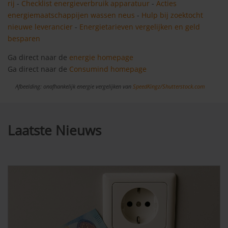
rij
-
Checklist energieverbruik apparatuur
-
Acties
energiemaatschappijen wassen neus
-
Hulp bij zoektocht
nieuwe leverancier
-
Energietarieven vergelijken en geld
besparen
Ga direct naar de
energie homepage
Ga direct naar de
Consumind homepage
Afbeelding: onafhankelijk energie vergelijken van
SpeedKingz/Shutterstock.com
Laatste Nieuws