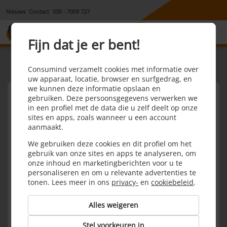
Nieuws
Contact
030 - 7009 727
8,1
Fijn dat je er bent!
Onafhankelijk energie
vergelijken via
Consumind verzamelt cookies met informatie over
uw apparaat, locatie, browser en surfgedrag, en
Consumind
we kunnen deze informatie opslaan en
Vergelijk nu uw energie en
gebruiken. Deze persoonsgegevens verwerken we
bespaar tot € 350,-
in een profiel met de data die u zelf deelt op onze
sites en apps, zoals wanneer u een account
aanmaakt.
Postcode
We gebruiken deze cookies en dit profiel om het
gebruik van onze sites en apps te analyseren, om
Huisnummer
onze inhoud en marketingberichten voor u te
personaliseren en om u relevante advertenties te
tonen. Lees meer in ons
privacy-
en
cookiebeleid
.
Gas
Alles weigeren
Elektra
Stel voorkeuren in