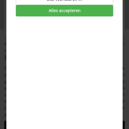
Huidige
Alles accepteren
leverancier
Nu besparen »
Wij werken samen met: Essent, energiedirect, Greenchoice en
Gewoon Energie
Hoe werkt energie vergelijken?
Energie vergelijken, de één vindt het leuk om dit uit te
puzzelen en de ander ziet enorm op tegen deze klus. Het
grootste deel van de Nederlanders behoort tot de laatste
groep. Daarom hebben wij een gemakkelijk energie vergelijk
voor je gemaakt. Je kunt via de energie vergelijker snel zien
wat je zou betalen bij de diverse energieleveranciers. En wil
je overstappen? Dan helpen we je daarbij (
klik hier
). Zo kun je
gemakkelijk besparen op je energiekosten.