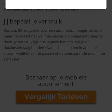
je tijdlijn te scrollen. Je dataverbruik stijgt dus vaak door je
eigen gebruiksgedrag, niet door het netwerk.
Jij bepaalt je verbruik
Kortom: 5G zorgt niet voor een automatisch hoger verbruik,
maar het maakt het wel makkelijker om ongemerkt meer te
doen. Je verbruik ligt dus in jouw handen. Wil je de
datakosten laag houden? Dan is het slim om in apps de
streamkwaliteit aan te passen of databesparende modi in te
schakelen.
Bespaar op je mobiele
abonnement