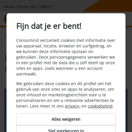
Nieuws
Contact
030 - 7009 727
8,1
Fijn dat je er bent!
Home
Mobiele telefonie
Nieuws
Consumind verzamelt cookies met informatie over
Is je dataverbruik hoger met 5G dan met 4G?
uw apparaat, locatie, browser en surfgedrag, en
we kunnen deze informatie opslaan en
Is je dataverbruik hoger
gebruiken. Deze persoonsgegevens verwerken we
in een profiel met de data die u zelf deelt op onze
met 5G dan met 4G?
sites en apps, zoals wanneer u een account
aanmaakt.
We gebruiken deze cookies en dit profiel om het
gebruik van onze sites en apps te analyseren, om
onze inhoud en marketingberichten voor u te
personaliseren en om u relevante advertenties te
tonen. Lees meer in ons
privacy-
en
cookiebeleid
.
Alles weigeren
Stel voorkeuren in