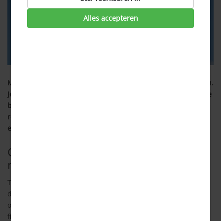
Alles accepteren
Met de komst van 5G is mobiel internet razendsnel geworden.
Je scrollt soepeler door sociale media, streamt films zonder te
bufferen en downloadt in een oogwenk bestanden. Maar
roept deze snelheid niet de vraag op: verbruik je door 5G
eigenlijk meer data dan op een 4G-netwerk?
Geen verschil in verbruik door het
netwerk zelf
Technisch gezien verbruikt 5G niet automatisch meer data
dan 4G. Het aantal MB’s dat je gebruikt, hangt af van wat je
op je telefoon doet – niet van het type netwerk. Of je nu een
filmpje kijkt, een foto opent of een e-mail verstuurt: de