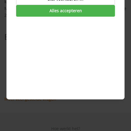
kun je gebruik maken van snelheden tussen de 75 en 150
Mbps, afhankelijk van je provider. Met 5G zal dit zelfs rond de
Alles accepteren
2000 Mbps liggen.
Bekijk ook
Wat is Sim Only?
Wat is een simkaart?
Wat is het verschil tussen een micro-sim, een nano-sim
en gewone simkaart?
Wat kost mobiel internet?
Hoeveel MB of GB heb ik nodig?
Meer veel gestelde vragen
Hoe werkt het?