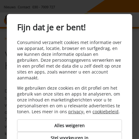
Nieuws
Contact
030 - 7009 727
8,1
Fijn dat je er bent!
Home
Mobiel
Faq
Welke internetsnelheid heb ik nodig
Consumind verzamelt cookies met informatie over
uw apparaat, locatie, browser en surfgedrag, en
Welke internetsnelheid
we kunnen deze informatie opslaan en
gebruiken. Deze persoonsgegevens verwerken we
heb ik nodig?
in een profiel met de data die u zelf deelt op onze
sites en apps, zoals wanneer u een account
aanmaakt.
We gebruiken deze cookies en dit profiel om het
De snelheid van internet wordt uitgedrukt in Megabits per
gebruik van onze sites en apps te analyseren, om
seconde (Mbps). Als je alleen op het internet surft en e-mails
onze inhoud en marketingberichten voor u te
verstuurt, is 1 Mbps vaak genoeg. Als je ook muziek streamt,
personaliseren en om u relevante advertenties te
tonen. Lees meer in ons
privacy-
en
cookiebeleid
.
of filmpjes bekijkt, is 3,6 Mbps geschikter. Ook snelheden van
7,2 en 14,4 Mbps komen steeds vaker voor, maar die zijn
Alles weigeren
vooral geschikt voor mensen die veel muziek streamen, tv
kijken en/of YouTube filmpjes bekijken. Met het 4G-netwerk
Stel voorkeuren in