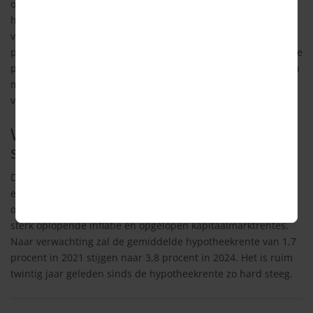
opzichte van vorig jaar. De DNB gaat uit van een
huizenprijsstijging van gemiddeld 13,9 procent ten opzichte
van 2021. In 2023 wordt een stijging van gemiddeld 3,7
procent verwacht. Een flink afvlakking dus ten opzichte van de
prijsstijgingen van de afgelopen jaren. Ook in 2024 wordt een
minder harde stijging verwacht van 2,5 procent ten opzichte
van 2023.
Waarom de prijzen minder hard
stijgen
De voornaamste reden dat de prijzen minder hard stijgen is
een
hogere hypotheekrente
. De hypotheekrente gaat nu
omhoog door meer economische onzekerheid wereldwijd,
sterk oplopende inflatie en opgelopen kapitaalmarktrentes.
Naar verwachting zal de gemiddelde hypotheekrente van 1,7
procent in 2021 stijgen naar 3,8 procent in 2024. Het is ruim
twintig jaar geleden sinds de hypotheekrente zo hard steeg.