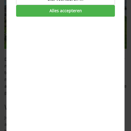
Alles accepteren
De huizenprijzen zijn ongekend hoog en ook in 2023 wordt er
nog geen daling verwacht. Wel gaat de prijsstijging afvlakken
ten opzichte van afgelopen jaren. De vraag voor een huis is
nog steeds erg groot, maar door de oorlog in Oekraïne,
aanhoudende inflatie en oplopende hypotheekrente zullen de
prijzen minder hard oplopen als voorheen.
Waarom de prijzen blijven stijgen
Je zult misschien denken dat door de energiecrisis en
aanhoudende inflatie mensen minder financiële middelen
hebben om een huis te kopen. Dit is ook het geval, maar we