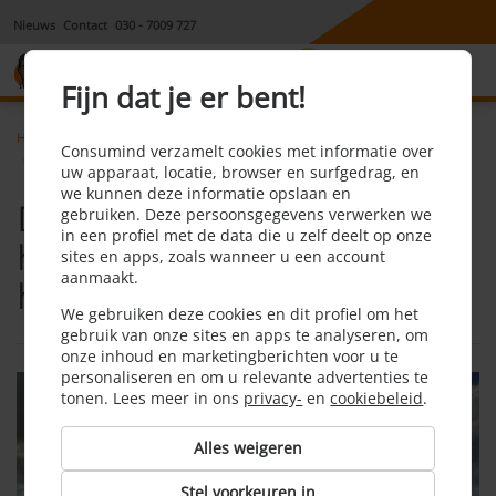
Nieuws
Contact
030 - 7009 727
8,1
Fijn dat je er bent!
Home
Hypotheek, krediet & lening
Nieuws
Consumind verzamelt cookies met informatie over
DNB verwacht minder harde stijging van de huizenprijzen in 2023
uw apparaat, locatie, browser en surfgedrag, en
we kunnen deze informatie opslaan en
DNB verwacht minder
gebruiken. Deze persoonsgegevens verwerken we
in een profiel met de data die u zelf deelt op onze
harde stijging van de
sites en apps, zoals wanneer u een account
aanmaakt.
huizenprijzen in 2023
We gebruiken deze cookies en dit profiel om het
gebruik van onze sites en apps te analyseren, om
onze inhoud en marketingberichten voor u te
personaliseren en om u relevante advertenties te
tonen. Lees meer in ons
privacy-
en
cookiebeleid
.
Alles weigeren
Stel voorkeuren in