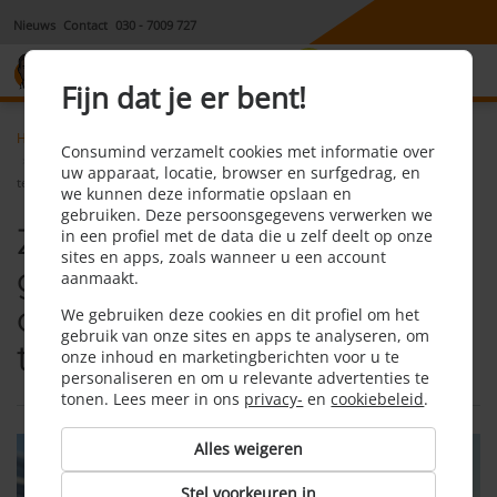
Nieuws
Contact
030 - 7009 727
8,1
Fijn dat je er bent!
Home
Energie
Nieuws
Consumind verzamelt cookies met informatie over
Zonnepaneleneigenaren geconfronteerd met opkomende
uw apparaat, locatie, browser en surfgedrag, en
terugleverkosten
we kunnen deze informatie opslaan en
gebruiken. Deze persoonsgegevens verwerken we
Zonnepaneleneigenaren
in een profiel met de data die u zelf deelt op onze
sites en apps, zoals wanneer u een account
geconfronteerd met
aanmaakt.
opkomende
We gebruiken deze cookies en dit profiel om het
gebruik van onze sites en apps te analyseren, om
terugleverkosten
onze inhoud en marketingberichten voor u te
personaliseren en om u relevante advertenties te
tonen. Lees meer in ons
privacy-
en
cookiebeleid
.
Alles weigeren
Stel voorkeuren in