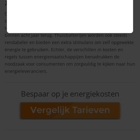
zonnepanelen lonend
Ondanks de opkomende terugleverkosten blijven
zonnepanelen een aantrekkelijke investering. Zelfs met
terugleverkosten verdienen mensen hun zonnepanelen
binnen acht jaar terug. Thuisbatterijen worden ook steeds
rendabeler en bieden een extra stimulans om zelf opgewekte
energie te gebruiken. Echter, de verschillen in kosten en
regels tussen energiemaatschappijen benadrukken de
noodzaak voor consumenten om zorgvuldig te kijken naar hun
energieleveranciers.
Bespaar op je energiekosten