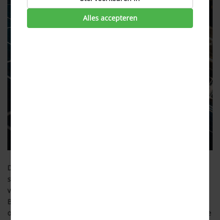
Alles accepteren
De salderingsregeling, die eigenaren van zonnepanelen in
staat stelt om opgewekte energie weg te strepen tegen hun
verbruik, wordt door de nieuwe coalitie van PVV, NSC, VVD en
BBB sneller afgeschaft dan gepland. Waar de regeling
oorspronkelijk geleidelijk zou verdwijnen tegen 2031, zal deze