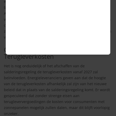
energiebedrijven noemt het schandalig en benadrukt de
behoefte aan stabiliteit en duidelijkheid voor consumenten.
Aan de andere kant ziet Energie-Nederland, de
vertegenwoordiger van energieleveranciers, voordelen in een
concrete einddatum voor de regeling. Zij stellen dat dit
zekerheid biedt voor zowel huidige als toekomstige eigenaren
van zonnepanelen.
Onzekere Toekomst voor
Terugleverkosten
Het is nog onduidelijk of het afschaffen van de
salderingsregeling de terugleverkosten vanaf 2027 zal
beïnvloeden. Energieleveranciers geven aan dat de hoogte
van de terugleverkosten afhankelijk zal zijn van het nieuwe
beleid dat in plaats van de salderingsregeling komt. Er wordt
gespeculeerd dat zonder strenge eisen aan
terugleververgoedingen de kosten voor consumenten met
zonnepanelen mogelijk zullen dalen, maar dit blijft voorlopig
onzeker.