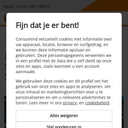
Nieuws
Contact
030 - 7009 727
8,1
Fijn dat je er bent!
Home
Energie
Nieuws
Consumind verzamelt cookies met informatie over
Nieuwe Coalitie Schrapt Salderingsregeling Sneller dan Verwacht
uw apparaat, locatie, browser en surfgedrag, en
we kunnen deze informatie opslaan en
Nieuwe Coalitie Schrapt
gebruiken. Deze persoonsgegevens verwerken we
in een profiel met de data die u zelf deelt op onze
Salderingsregeling
sites en apps, zoals wanneer u een account
aanmaakt.
Sneller dan Verwacht
We gebruiken deze cookies en dit profiel om het
gebruik van onze sites en apps te analyseren, om
onze inhoud en marketingberichten voor u te
personaliseren en om u relevante advertenties te
tonen. Lees meer in ons
privacy-
en
cookiebeleid
.
Alles weigeren
Stel voorkeuren in