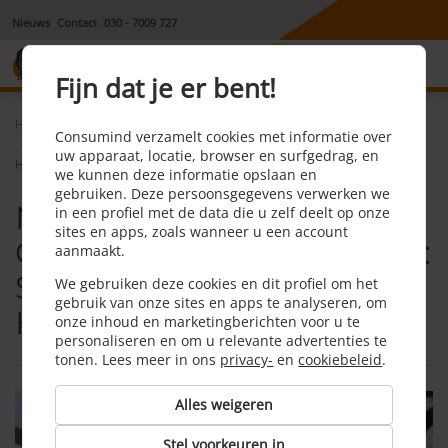
Nieuws
Contact
030 - 7009 727
8,1
Fijn dat je er bent!
Home
Energie
Nieuws
Consumind verzamelt cookies met informatie over
Maatregelen tegen Overbelasting Stroomnet: Slimme Laadpalen en
uw apparaat, locatie, browser en surfgedrag, en
Hybride Warmtepompen
we kunnen deze informatie opslaan en
gebruiken. Deze persoonsgegevens verwerken we
Maatregelen tegen
in een profiel met de data die u zelf deelt op onze
sites en apps, zoals wanneer u een account
Overbelasting Stroomnet:
aanmaakt.
Slimme Laadpalen en
We gebruiken deze cookies en dit profiel om het
gebruik van onze sites en apps te analyseren, om
Hybride Warmtepompen
onze inhoud en marketingberichten voor u te
personaliseren en om u relevante advertenties te
tonen. Lees meer in ons
privacy-
en
cookiebeleid
.
Alles weigeren
Stel voorkeuren in