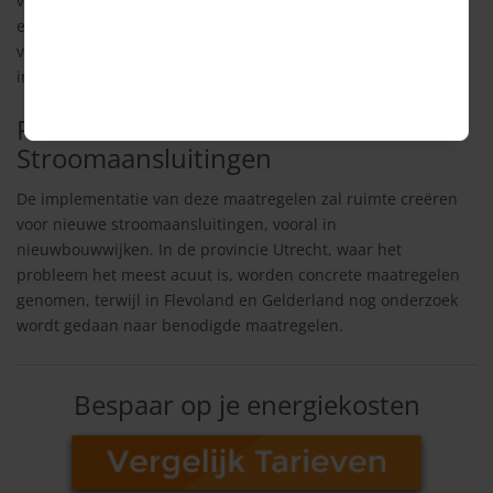
van hybride warmtepompen aangemoedigd boven volledig
elektrische warmtepompen, die een grote stroomvraag
veroorzaken. Daarnaast zullen slimme laadpalen worden
ingezet die opladen pauzeren tijdens piekmomenten.
Ruimtecreatie voor Nieuwe
Stroomaansluitingen
De implementatie van deze maatregelen zal ruimte creëren
voor nieuwe stroomaansluitingen, vooral in
nieuwbouwwijken. In de provincie Utrecht, waar het
probleem het meest acuut is, worden concrete maatregelen
genomen, terwijl in Flevoland en Gelderland nog onderzoek
wordt gedaan naar benodigde maatregelen.
Bespaar op je energiekosten